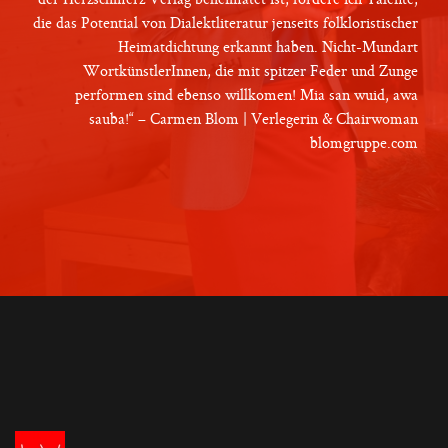
der Herzschmerz Verlag beheimatet ist, fördere ich Talente,
die das Potential von Dialektliteratur jenseits folkloristischer
Heimatdichtung erkannt haben. Nicht-Mundart
WortkünstlerInnen, die mit spitzer Feder und Zunge
performen sind ebenso willkomen! Mia san wuid, awa
sauba!“ – Carmen Blom | Verlegerin & Chairwoman
blomgruppe.com