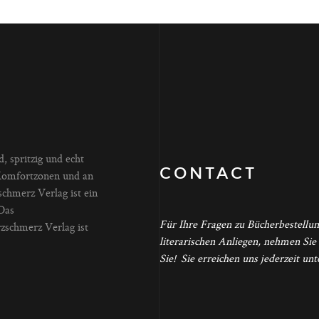
, spritzig und echt
CONTACT
er Komfortzonen und an
chmerz Verlag ist ein
Das
Für Ihre Fragen zu Bücherbestellu
zschmerz Verlag ist
literarischen Anliegen, nehmen Sie
Sie! Sie erreichen uns jederzeit