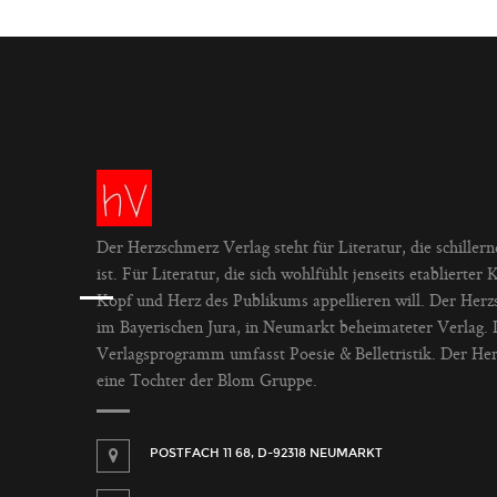
Der Herzschmerz Verlag steht für Literatur, die schillernd
ist. Für Literatur, die sich wohlfühlt jenseits etabliert
Kopf und Herz des Publikums appellieren will. Der Herzs
im Bayerischen Jura, in Neumarkt beheimateter Verlag. 
Verlagsprogramm umfasst Poesie & Belletristik. Der Her
eine Tochter der Blom Gruppe.
POSTFACH 11 68, D-92318 NEUMARKT