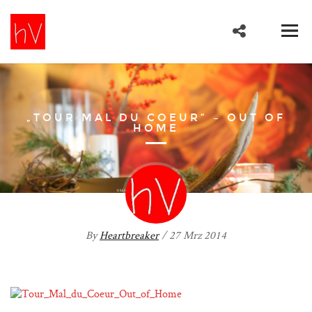
„TOUR MAL DU COEUR“ – OUT OF
HOME
By
Heartbreaker
/ 27 Mrz 2014