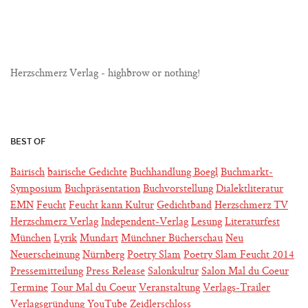
Herzschmerz Verlag - highbrow or nothing!
BEST OF
Bairisch
bairische Gedichte
Buchhandlung Boegl
Buchmarkt-
Symposium
Buchpräsentation
Buchvorstellung
Dialektliteratur
EMN
Feucht
Feucht kann Kultur
Gedichtband
Herzschmerz TV
Herzschmerz Verlag
Independent-Verlag
Lesung
Literaturfest
München
Lyrik
Mundart
Münchner Bücherschau
Neu
Neuerscheinung
Nürnberg
Poetry Slam
Poetry Slam Feucht 2014
Pressemitteilung
Press Release
Salonkultur
Salon Mal du Coeur
Termine
Tour Mal du Coeur
Veranstaltung
Verlags-Trailer
Verlagsgründung
YouTube
Zeidlerschloss